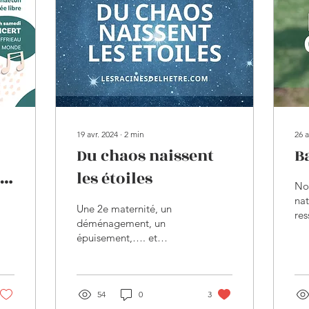
19 avr. 2024
∙
2
min
26 a
Du chaos naissent
B
 à
les étoiles
Nou
nat
Une 2e maternité, un
res
déménagement, un
pou
épuisement,…. et
fai
presque une année de
méd
silence pour moi sur ce
ado
site. Une année de silence
pour...
54
0
3