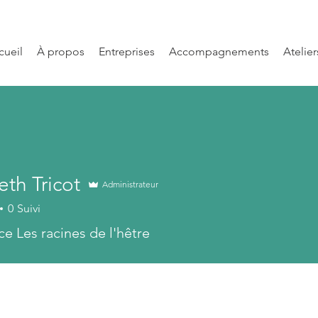
cueil
À propos
Entreprises
Accompagnements
Atelie
eth Tricot
Administrateur
0
Suivi
ce Les racines de l'hêtre