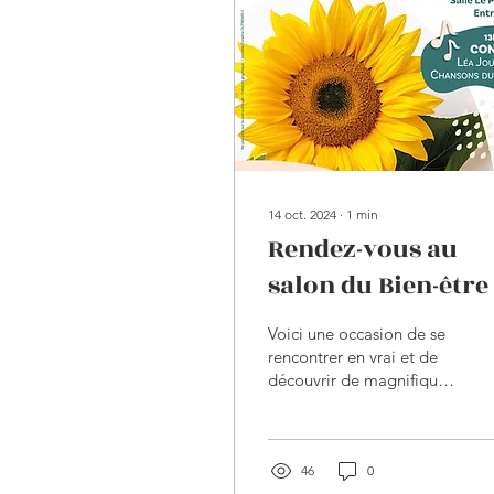
14 oct. 2024
∙
1
min
Rendez-vous au
salon du Bien-être
Culoz les 16 et 17
Voici une occasion de se
novembre 2024
rencontrer en vrai et de
découvrir de magnifiques
thérapeutes dans la
région du Bugey. Les 16
et 17 novembre je...
46
0