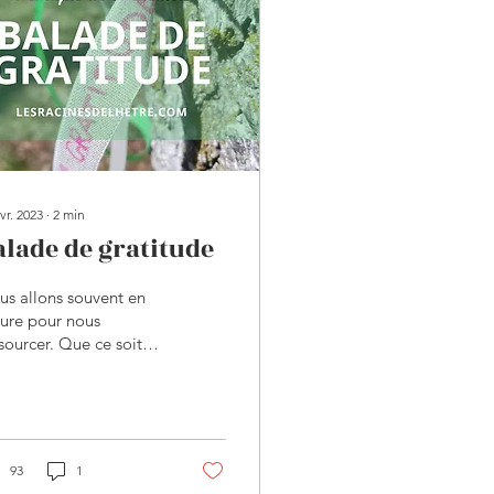
vr. 2023
∙
2
min
alade de gratitude
s allons souvent en
ure pour nous
sourcer. Que ce soit
r se balader, courir,
re du vélo,
iter....,nous
ptons...
93
1