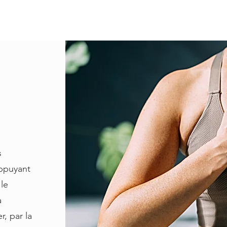
s
appuyant
 le
à
r, par la