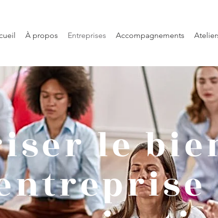
cueil
À propos
Entreprises
Accompagnements
Atelie
iser le bie
entreprise